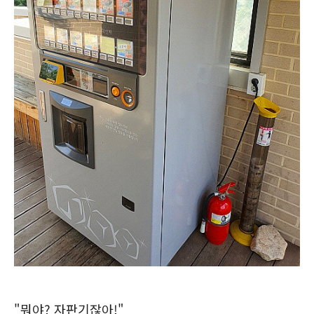
"뭐야? 자판기잖아!"