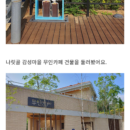
나릿골 감성마을 무인카페 건물을 둘러봤어요.