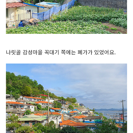
나릿골 감성마을 꼭대기 쪽에는 폐가가 있었어요.