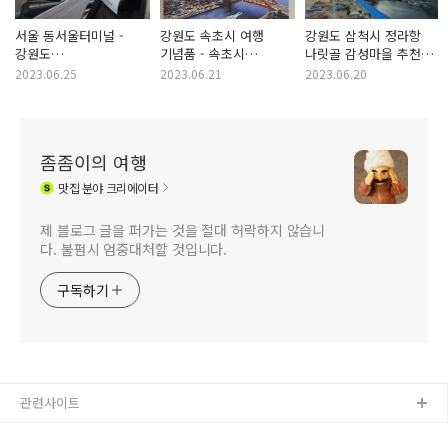
서울 동서울터미널 -
강원도 속초시 여행
강원도 삼척시 정라항
강원도
기념품 - 속초시
나릿골 감성마을 추천
속초시외버스터미널
시정소식지 속초홀릭
여행지 삼척항 지진해일
2023.06.25
2023.06.21
2023.06.20
노선 첫차 금강고속
2023년 6월호
안전타워 전망대
프리미엄 버스 탑승 후기
좀좀이의 여행
맛집
분야 크리에이터
제 블로그 글을 퍼가는 것을 절대 허락하지 않습니
다. 불펌시 엄중대처할 것입니다.
구독하기
관련사이트