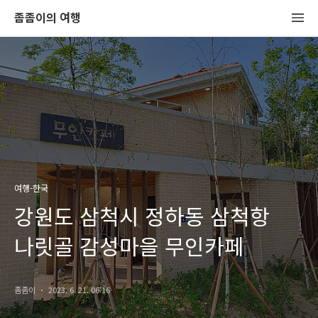
좀좀이의 여행
여행-한국
강원도 삼척시 정하동 삼척항
나릿골 감성마을 무인카페
좀좀이
2023. 6. 21. 06:16