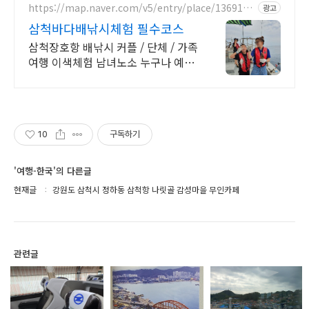
https://map.naver.com/v5/entry/place/1369130
광고
630
삼척바다배낚시체험 필수코스
삼척장호항 배낚시 커플 / 단체 / 가족
여행 이색체험 남녀노소 누구나 예약
제운영
10
구독하기
'여행-한국'의 다른글
현재글
강원도 삼척시 정하동 삼척항 나릿골 감성마을 무인카페
관련글