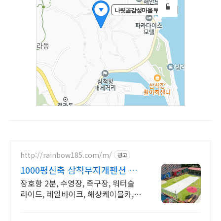
http://rainbow185.com/m/
광고
1000평신축 삼척무지개펜션 30
평 단체 객실 보유!!!
장호항 2분, 수영장, 족구장, 워터슬
라이드, 레일바이크, 해상케이블카,
신축펜션 삼척펜션, 삼척장호항펜션,
장호항펜션