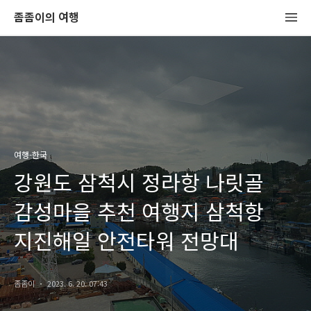
좀좀이의 여행
여행-한국
강원도 삼척시 정라항 나릿골
감성마을 추천 여행지 삼척항
지진해일 안전타워 전망대
좀좀이
2023. 6. 20. 07:43