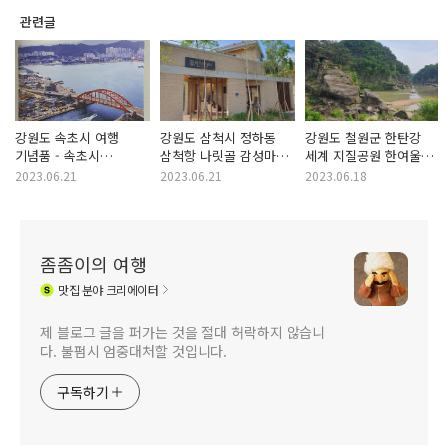
관련글
강원도 속초시 여행
강원도 삼척시 정하동
강원도 철원군 한탄강
기념품 - 속초시
삼척항 나릿골 감성마을
세계 지질공원 한여울길
시정소식지 속초홀릭
무인카페
명소 고석정
2023.06.21
2023.06.21
2023.06.18
2023년 6월호
좀좀이의 여행
맛집
분야 크리에이터
제 블로그 글을 퍼가는 것을 절대 허락하지 않습니
다. 불펌시 엄중대처할 것입니다.
구독하기