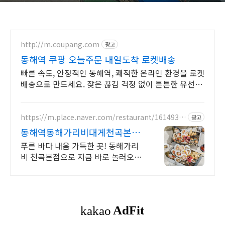
http://m.coupang.com
광고
동해역 쿠팡 오늘주문 내일도착 로켓배송
빠른 속도, 안정적인 동해역, 쾌적한 온라인 환경을 로켓
배송으로 만드세요. 잦은 끊김 걱정 없이 튼튼한 유선 연
결! 쿠팡에서 고품질 랜선을 만나보세요.
https://m.place.naver.com/restaurant/1614938
광고
582
동해역동해가리비대게천곡본점
신선한 가리비와 해산물 가득
푸른 바다 내음 가득한 곳! 동해가리
비 천곡본점으로 지금 바로 놀러오세
요! 쫀득한 가리비와 신선한 해산물이
가득한 동해가리비 천곡본점에서 오
늘 저녁 어때요?