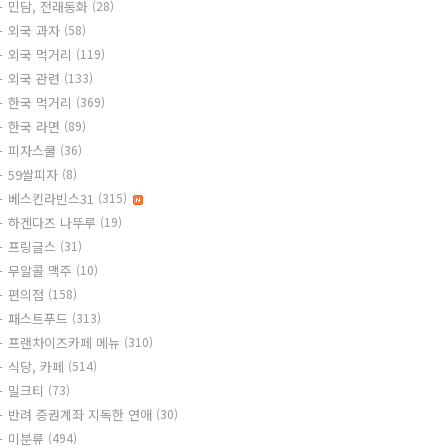
민담, 전래동화
(28)
외국 과자
(58)
외국 먹거리
(119)
외국 관련
(133)
한국 먹거리
(369)
한국 라면
(89)
피자스쿨
(36)
59쌀피자
(8)
베스킨라빈스31
(315)
하겐다즈 나뚜루
(19)
프링글스
(31)
무알콜 맥주
(10)
편의점
(158)
패스트푸드
(313)
프랜차이즈카페 메뉴
(310)
식당, 카페
(514)
밀크티
(73)
반려 증권계좌 지독한 연애
(30)
미분류
(494)