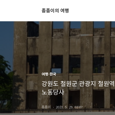
좀좀이의 여행
여행-한국
강원도 철원군 관광지 철원역
노동당사
좀좀이
2023. 5. 29. 02:07