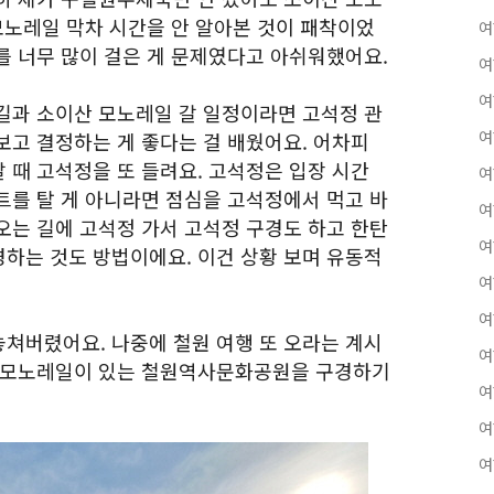
모노레일 막차 시간을 안 알아본 것이 패착이었
여
를 너무 많이 걸은 게 문제였다고 아쉬워했어요.
여
여
길과 소이산 모노레일 갈 일정이라면 고석정 관
여
보고 결정하는 게 좋다는 걸 배웠어요. 어차피
 때 고석정을 또 들려요. 고석정은 입장 시간
여
트를 탈 게 아니라면 점심을 고석정에서 먹고 바
여
오는 길에 고석정 가서 고석정 구경도 하고 한탄
여
하는 것도 방법이에요. 이건 상황 보며 유동적
여
여
쳐버렸어요. 나중에 철원 여행 또 오라는 계시
여
산 모노레일이 있는 철원역사문화공원을 구경하기
여
여
여