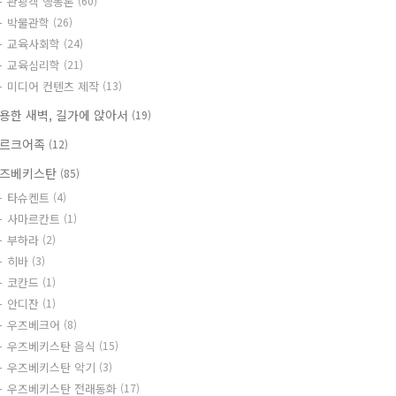
관광객 행동론
(60)
박물관학
(26)
교육사회학
(24)
교육심리학
(21)
미디어 컨텐츠 제작
(13)
용한 새벽, 길가에 앉아서
(19)
르크어족
(12)
즈베키스탄
(85)
타슈켄트
(4)
사마르칸트
(1)
부하라
(2)
히바
(3)
코칸드
(1)
안디잔
(1)
우즈베크어
(8)
우즈베키스탄 음식
(15)
우즈베키스탄 악기
(3)
우즈베키스탄 전래동화
(17)