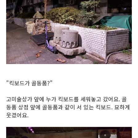
"킥보드가 골동품?"
고미술상가 앞에 누가 킥보드를 세워놓고 갔어요. 골
동품 상점 앞에 골동품과 같이 서 있는 킥보드. 묘하게
웃겼어요.