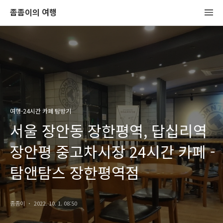
좀좀이의 여행
여행-24시간 카페 탐방기
서울 장안동 장한평역, 답십리역
장안평 중고차시장 24시간 카페 -
탐앤탐스 장한평역점
좀좀이
2022. 10. 1. 08:50