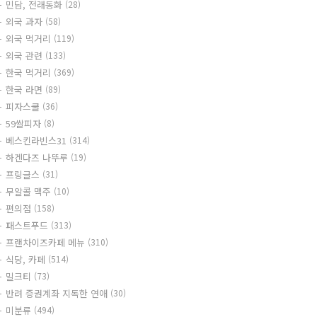
민담, 전래동화
(28)
외국 과자
(58)
외국 먹거리
(119)
외국 관련
(133)
한국 먹거리
(369)
한국 라면
(89)
피자스쿨
(36)
59쌀피자
(8)
베스킨라빈스31
(314)
하겐다즈 나뚜루
(19)
프링글스
(31)
무알콜 맥주
(10)
편의점
(158)
패스트푸드
(313)
프랜차이즈카페 메뉴
(310)
식당, 카페
(514)
밀크티
(73)
반려 증권계좌 지독한 연애
(30)
미분류
(494)