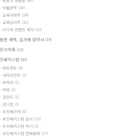
관광객 행동론
(60)
박물관학
(26)
교육사회학
(24)
교육심리학
(21)
미디어 컨텐츠 제작
(13)
용한 새벽, 길가에 앉아서
(19)
르크어족
(12)
즈베키스탄
(85)
타슈켄트
(4)
사마르칸트
(1)
부하라
(2)
히바
(3)
코칸드
(1)
안디잔
(1)
우즈베크어
(8)
우즈베키스탄 음식
(15)
우즈베키스탄 악기
(3)
우즈베키스탄 전래동화
(17)