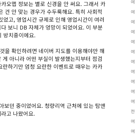
여
카카오맵 정보는 별로 신경을 안 써요. 그래서 카
 건 안 맞는 경우가 수두룩해요. 특히 사회적
여
있었고, 영업시간 규제로 인해 영업시간이 여러
여
되다 보니 DB 자체가 엉망이 되었어요. 이 부분
여
히 방치중이에요.
여
 것을 확인하려면 네이버 지도를 이용해야만 해
여
할 게 아니라 어떤 부실이 발생했는지부터 점검
여
 요란하기만 엄청 요란한 이벤트로 때우는 카카
여
여
여
여
찾아보던 중이었어요. 청량리역 근처에 있는 탐앤
전
페라고 나왔어요.
여
여