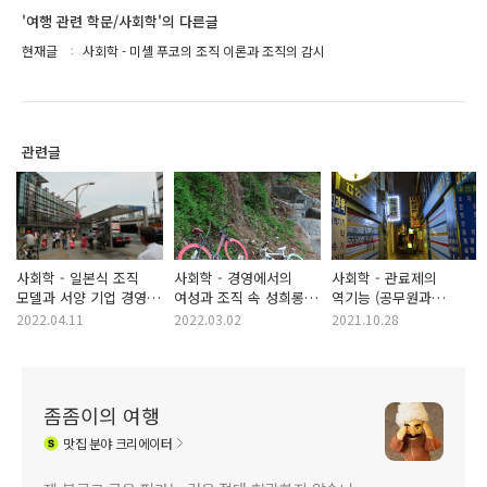
'여행 관련 학문/사회학'의 다른글
현재글
사회학 - 미셸 푸코의 조직 이론과 조직의 감시
관련글
사회학 - 일본식 조직
사회학 - 경영에서의
사회학 - 관료제의
모델과 서양 기업 경영
여성과 조직 속 성희롱
역기능 (공무원과
방식의 변화
문제
일반인의 갈등 원인),
2022.04.11
2022.03.02
2021.10.28
총체적 기관 (한국 군대
장병들이 속한 관료제)
좀좀이의 여행
맛집
분야 크리에이터