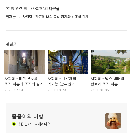
'여행 관련 학문/사회학'의 다른글
현재글
사회학 - 관료제 내의 공식 관계와 비공식 관계
관련글
사회학 - 미셸 푸코의
사회학 - 관료제의
사회학 - 막스 베버의
조직 이론과 조직의 감시
역기능 (공무원과
관료제 조직 이론
일반인의 갈등 원인),
2022.02.04
2021.10.28
2021.01.05
총체적 기관 (한국 군대
장병들이 속한 관료제)
좀좀이의 여행
맛집
분야 크리에이터