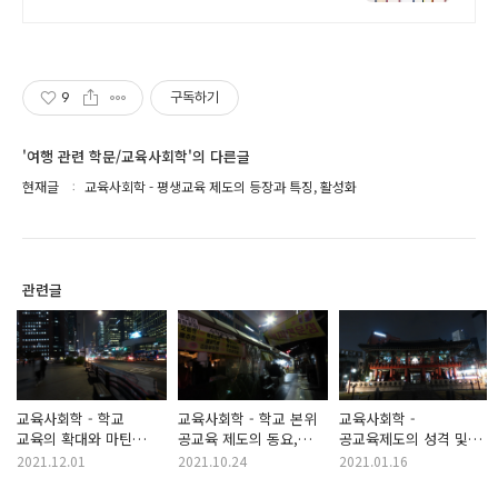
시험
9
구독하기
'여행 관련 학문/교육사회학'의 다른글
현재글
교육사회학 - 평생교육 제도의 등장과 특징, 활성화
관련글
교육사회학 - 학교
교육사회학 - 학교 본위
교육사회학 -
교육의 확대와 마틴
공교육 제도의 동요,
공교육제도의 성격 및
트로우 Martin Trow
대안학교, 재택학교교육
목표, 특징
2021.12.01
2021.10.24
2021.01.16
중등교육 발전 단계 구분
홈스쿨링