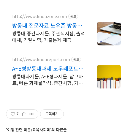
http://www.knouzone.com
광고
방통대 전문자료 노우존 방통대
자료포털 NO.1
방통대 중간과제물, 주관식시험, 출석
대체, 기말시험, 기출문제 제공
http://www.knoureport.com
광고
A~E형방통대과제 노우레포트
방송통신대학교 지식마켓
방통대과제물, A~E형과제물, 참고자
료, 빠른 과제물작성, 중간시험, 기말
시험
7
구독하기
'여행 관련 학문/교육사회학'의 다른글