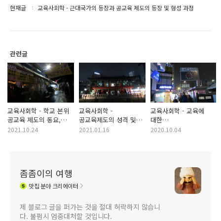
현재글
교육사회학 - 근대국가의 등장과 공교육 제도의 등장 및 형성 과정
관련글
교육사회학 - 학교 본위
교육사회학 -
교육사회학 - 교육에
공교육 제도의 동요,
공교육제도의 성격 및
대한
대안학교, 재택학교교육
목표, 특징
상호작용이론에서의
2021.10.24
2021.01.16
2020.10.04
홈스쿨링
교사와 학생의 관계 및
상호작용
좀좀이의 여행
맛집
분야 크리에이터
제 블로그 글을 퍼가는 것을 절대 허락하지 않습니
다. 불펌시 엄중대처할 것입니다.