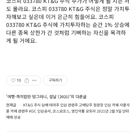
코스피 033780 KT&G 주식 주가가 어떻게 될 지는 저
도 몰라요. 코스피 033780 KT&G 주식은 정말 가치투
자해보고 싶은데 이거 은근히 힘들어요. 코스피
033780 KT&G 주식에 가치투자하는 순간 1% 상승에
다른 종목 상한가 간 것처럼 기뻐하는 자신을 목격하
게 될 거에요.
10
구독하기
'여행-까치밥만 덩그러니, 설날 (2021)'의 다른글
현재글
KT&G 주식 담배 테마주 인삼 관련주 고배당주 정관장 인삼 카페 사푼사
푼 카페 관련주 KGC 인삼공사, 코스모코스, 영진약품 모회사 2021년 2월 9일 단타
매매 성공