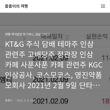
좀좀이의 여행
여행-까치밥만 덩그러니, 설날 (2021)
KT&G 주식 담배 테마주 인삼
관련주 고배당주 정관장 인삼
카페 사푼사푼 카페 관련주 KGC
인삼공사, 코스모코스, 영진약품
모회사 2021년 2월 9일 단타
매매 성공
좀좀이
2021. 2. 9. 18:21