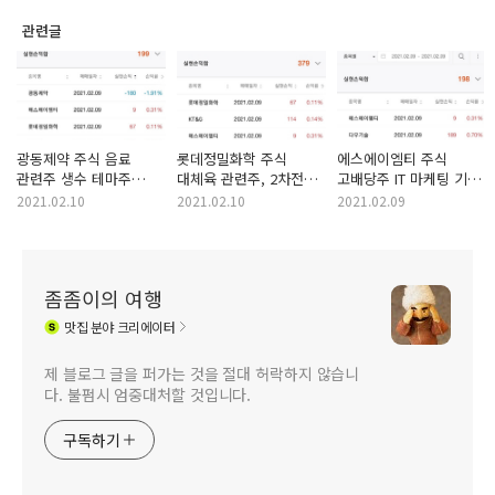
관련글
광동제약 주식 음료
롯데정밀화학 주식
에스에이엠티 주식
관련주 생수 테마주
대체육 관련주, 2차전지
고배당주 IT 마케팅 기업
삼다수, 우황청심원,
관련주, 태풍 테마주,
삼성 연관 기업 메모리
2021.02.10
2021.02.10
2021.02.09
옥수수수염차, 헛개차,
장마 테마주, 비료
반도체, 시스템 LSI
비타500, 경옥고,
관련주, 친환경소재
반도체, LCD패널, LED,
카페드롭탑, 쌍화탕,
테마주 2021년 2월 9일
2차전지, 태양광 모듈
경옥고 생산 회사
단타 매매 성공
판매 기업 2021년 2월
좀좀이의 여행
2021년 2월 9일 단타
9일 단타 매매 성공
매매 실패
맛집
분야 크리에이터
제 블로그 글을 퍼가는 것을 절대 허락하지 않습니
다. 불펌시 엄중대처할 것입니다.
구독하기