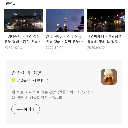
관련글
관광마케팅 - 관광 상품
관광마케팅 - 관광 상품
관광마케팅 - 관광상품
유통 형태 - 간접 유통
유통 형태 - 직접 유통
유통의 정의 및 입지
시스템
시스템
2020.10.13
2020.10.05
2020.09.12
좀좀이의 여행
맛집
분야 크리에이터
제 블로그 글을 퍼가는 것을 절대 허락하지 않습니
다. 불펌시 엄중대처할 것입니다.
구독하기