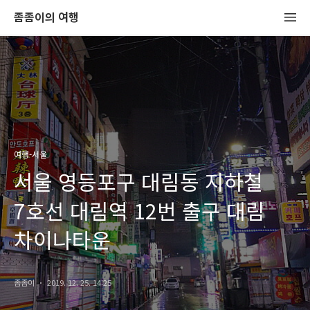
좀좀이의 여행
여행-서울
서울 영등포구 대림동 지하철
7호선 대림역 12번 출구 대림
차이나타운
좀좀이
2019. 12. 25. 14:25