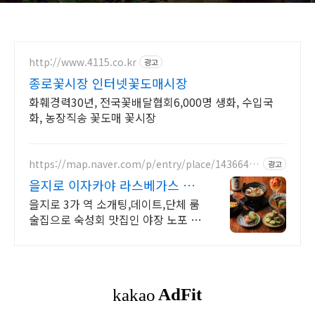
http://www.4115.co.kr
광고
종로꽃시장 인터넷꽃도매시장
화훼경력30년, 전국꽃배달협회6,000명 생화, 수입국
화, 농장직송 꽃도매 꽃시장
https://map.naver.com/p/entry/place/14366454
광고
96
을지로 이자카야 라스베가스 니
쿠도후,다양한소요리맛집
을지로 3가 역 소개팅,데이트,단체 룸
술집으로 숙성회 맛집인 야장 노포 이
자카야 일본정통방식의 요리방식과
수제소스로 일본 현지의 맛을 느낄 수
있는 이자카야