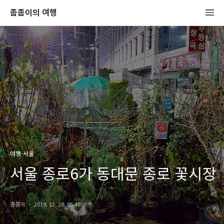
좀좀이의 여행
여행-서울
서울 종로6가 동대문 종로 꽃시장
좀좀이
2019. 12. 20. 06:48