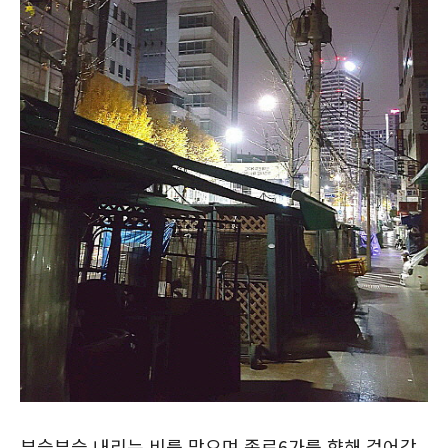
부슬부슬 내리는 비를 맞으며 종로6가를 향해 걸어갔