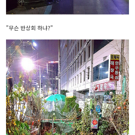
"무슨 반상회 하냐?"