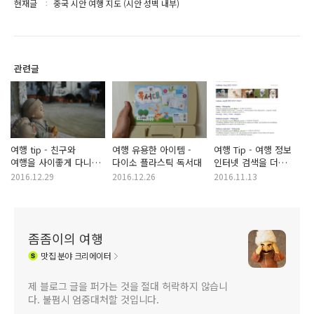
현재글
중국 시안 여행 지도 (시안 성벽 내부)
관련글
여행 tip - 친구와
여행 유용한 아이템 -
여행 Tip - 여행 정보
여행을 사이좋게 다니는
다이소 플라스틱 독서대
인터넷 검색을 더
방법 10가지
빠르고 정확하게 하는
2016.12.29
2016.12.26
2016.11.13
방법
좀좀이의 여행
맛집
분야 크리에이터
제 블로그 글을 퍼가는 것을 절대 허락하지 않습니
다. 불펌시 엄중대처할 것입니다.