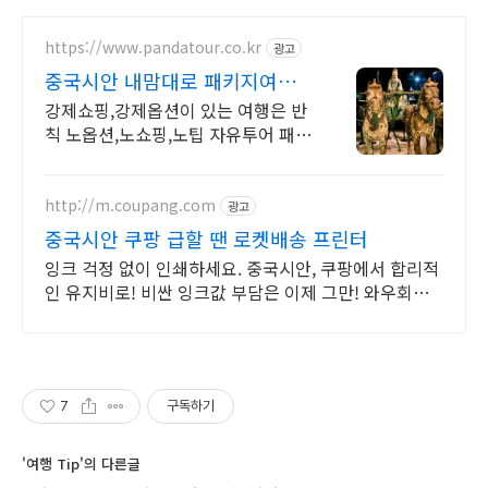
https://www.pandatour.co.kr
광고
중국시안 내맘대로 패키지여행
노쇼핑,노옵션,노팁
강제쇼핑,강제옵션이 있는 여행은 반
칙 노옵션,노쇼핑,노팁 자유투어 패키
지만 진행 가이드 불친절시 여행비용
전액 환불,기후에 맞게 출발 날짜 조
율
http://m.coupang.com
광고
중국시안 쿠팡 급할 땐 로켓배송 프린터
잉크 걱정 없이 인쇄하세요. 중국시안, 쿠팡에서 합리적
인 유지비로! 비싼 잉크값 부담은 이제 그만! 와우회원
5% 캐시적립으로 똑똑하게.
7
구독하기
'여행 Tip'의 다른글