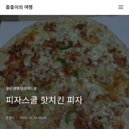
좀좀이의 여행
일상 여행기/피자스쿨
피자스쿨 핫치킨 피자
좀좀이
2016. 10. 26. 07:30