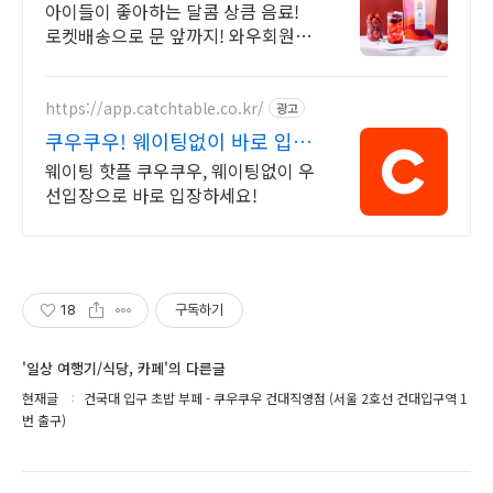
반품
아이들이 좋아하는 달콤 상큼 음료!
로켓배송으로 문 앞까지! 와우회원 무
료배송, 30일 반품! 캐시 적립으로 부
담없이 쇼핑!
https://app.catchtable.co.kr/
광고
쿠우쿠우! 웨이팅없이 바로 입
장!
웨이팅 핫플 쿠우쿠우, 웨이팅없이 우
선입장으로 바로 입장하세요!
18
구독하기
'일상 여행기/식당, 카페'의 다른글
현재글
건국대 입구 초밥 부페 - 쿠우쿠우 건대직영점 (서울 2호선 건대입구역 1
번 출구)