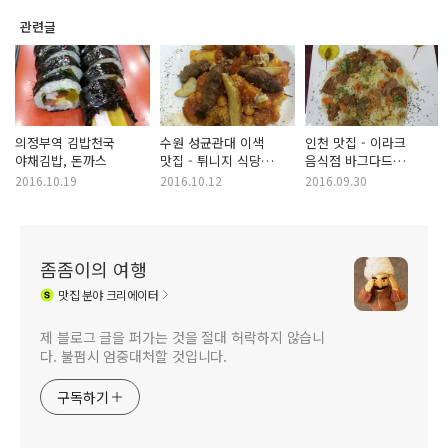
관련글
의정부역 김밥천국
수원 성균관대 이색
인천 맛집 - 이라크
야채김밥, 돈까스
맛집 - 튀니지 식당
음식점 바그다드
벨라튀니지 (쿠스쿠스,
레스토랑 (인천 지하철
2016.10.19
2016.10.12
2016.09.30
타진)
2호선 석남역)
좀좀이의 여행
맛집
분야 크리에이터
제 블로그 글을 퍼가는 것을 절대 허락하지 않습니
다. 불펌시 엄중대처할 것입니다.
구독하기