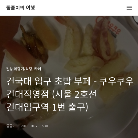
좀좀이의 여행
일상 여행기/식당, 카페
건국대 입구 초밥 부페 - 쿠우쿠우
건대직영점 (서울 2호선
건대입구역 1번 출구)
좀좀이
2016. 10. 7. 07:30