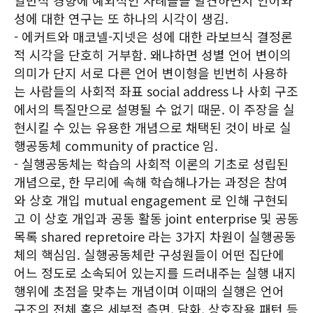
일반적 경향에 예외적인 사례들을 발견하면서 언어와
성에 대한 연구는 또 하나의 시각이 생김.
- 에커트와 매코넬-지넷은 성에 대한 라보브식 결정론
적 시각을 단호히 거부함. 왜냐하면 성별 언어 변이의
의미가 단지 서로 다른 언어 변이형을 빈번히 사용하
는 사람들의 사회적 좌표 social address 나 사회 구조
에서의 특질만으로 설명될 수 없기 때문. 이 주장을 실
현시킬 수 있는 유용한 개념으로 채택된 것이 바로 실
행공동체 community of practice 임.
- 실행공동체는 학습의 사회적 이론의 기초로 성립된
개념으로, 한 무리에 속해 학습해나가는 과정은 참여
와 상호 개입 mutual engagement 로 인해 구현되
고 이 상호 개입과 공동 활동 joint enterprise 및 공동
목록 shared repretoire 라는 3가지 차원이 실행공동
체의 핵심임. 실행공동체란 구성원들이 어떤 집단에
어느 정도로 소속되어 있는지를 드러내주는 실행 내지
행위에 초점을 맞추는 개념이며 이때의 실행은 언어
구조의 전체 혹은 세부적 측면, 담화, 상호작용 패턴 등