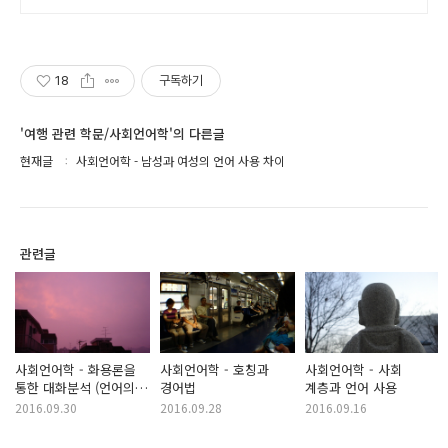
18
구독하기
'여행 관련 학문/사회언어학'의 다른글
현재글
사회언어학 - 남성과 여성의 언어 사용 차이
관련글
사회언어학 - 화용론을
사회언어학 - 호칭과
사회언어학 - 사회
통한 대화분석 (언어의
경어법
계층과 언어 사용
상호 작용 양상의
2016.09.30
2016.09.28
2016.09.16
유사성과 상이성 연구법)