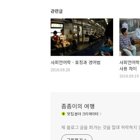
관련글
사회언어학 - 호칭과 경어법
사회언어학 
사용 차이
2016.09.28
2016.09.19
좀좀이의 여행
맛집
분야 크리에이터
제 블로그 글을 퍼가는 것을 절대 허락하지 
구독하기