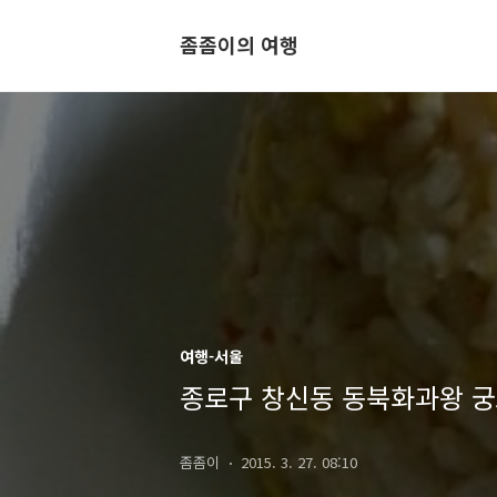
좀좀이의 여행
여행-서울
종로구 창신동 동북화과왕 
좀좀이
2015. 3. 27. 08:10