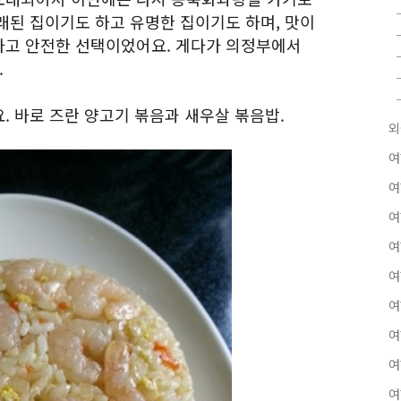
래된 집이기도 하고 유명한 집이기도 하며, 맛이
하고 안전한 선택이었어요. 게다가 의정부에서
.
. 바로 즈란 양고기 볶음과 새우살 볶음밥.
외
여
여
여
여
여
여
여
여
여