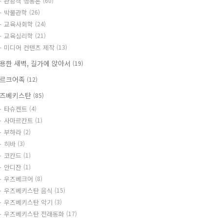
관광객 행동론
(60)
박물관학
(26)
교육사회학
(24)
교육심리학
(21)
미디어 컨텐츠 제작
(13)
용한 새벽, 길가에 앉아서
(19)
르크어족
(12)
즈베키스탄
(85)
타슈켄트
(4)
사마르칸트
(1)
부하라
(2)
히바
(3)
코칸드
(1)
안디잔
(1)
우즈베크어
(8)
우즈베키스탄 음식
(15)
우즈베키스탄 악기
(3)
우즈베키스탄 전래동화
(17)