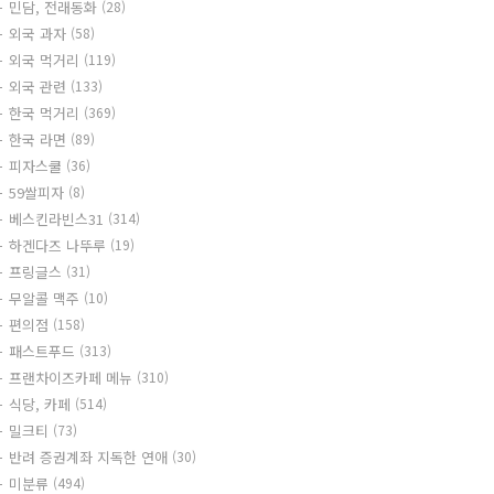
민담, 전래동화
(28)
외국 과자
(58)
외국 먹거리
(119)
외국 관련
(133)
한국 먹거리
(369)
한국 라면
(89)
피자스쿨
(36)
59쌀피자
(8)
베스킨라빈스31
(314)
하겐다즈 나뚜루
(19)
프링글스
(31)
무알콜 맥주
(10)
편의점
(158)
패스트푸드
(313)
프랜차이즈카페 메뉴
(310)
식당, 카페
(514)
밀크티
(73)
반려 증권계좌 지독한 연애
(30)
미분류
(494)