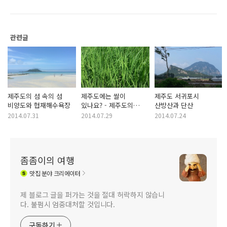
관련글
제주도의 섬 속의 섬
제주도에는 쌀이
제주도 서귀포시
비양도와 협재해수욕장
있나요? - 제주도의
산방산과 단산
벼농사
2014.07.31
2014.07.29
2014.07.24
좀좀이의 여행
맛집
분야 크리에이터
제 블로그 글을 퍼가는 것을 절대 허락하지 않습니
다. 불펌시 엄중대처할 것입니다.
구독하기