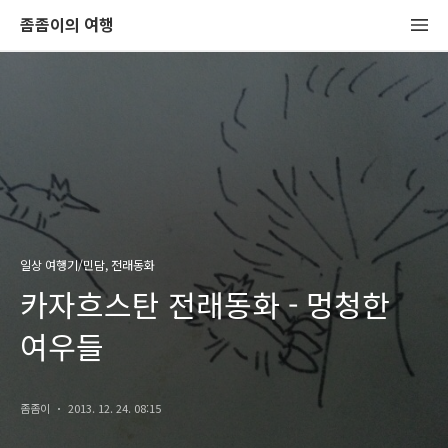
좀좀이의 여행
일상 여행기/민담, 전래동화
카자흐스탄 전래동화 - 멍청한
여우들
좀좀이
2013. 12. 24. 08:15