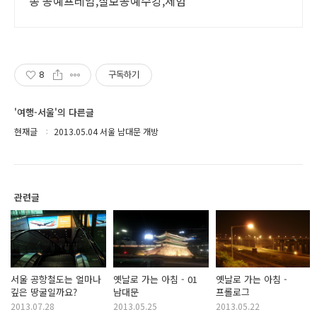
종 공예프레임,칠보공예수강,체험
8
구독하기
'여행-서울'의 다른글
현재글
2013.05.04 서울 남대문 개방
관련글
서울 공항철도는 얼마나
옛날로 가는 아침 - 01
옛날로 가는 아침 -
깊은 땅굴일까요?
남대문
프롤로그
2013.07.28
2013.05.25
2013.05.22