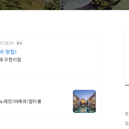
5672624
광고
비 맛집!
야채 무한리필
노래방/바베큐/멀티룸
분
일