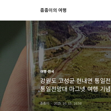
좀좀이의 여행
여행-한국
강원도 고성군 현내면 통일전
통일전망대 마그넷 여행 기
좀좀이
2023. 10. 15. 16:58