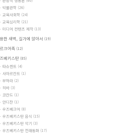
관광객 행동론
(60)
박물관학
(26)
교육사회학
(24)
교육심리학
(21)
미디어 컨텐츠 제작
(13)
용한 새벽, 길가에 앉아서
(19)
르크어족
(12)
즈베키스탄
(85)
타슈켄트
(4)
사마르칸트
(1)
부하라
(2)
히바
(3)
코칸드
(1)
안디잔
(1)
우즈베크어
(8)
우즈베키스탄 음식
(15)
우즈베키스탄 악기
(3)
우즈베키스탄 전래동화
(17)