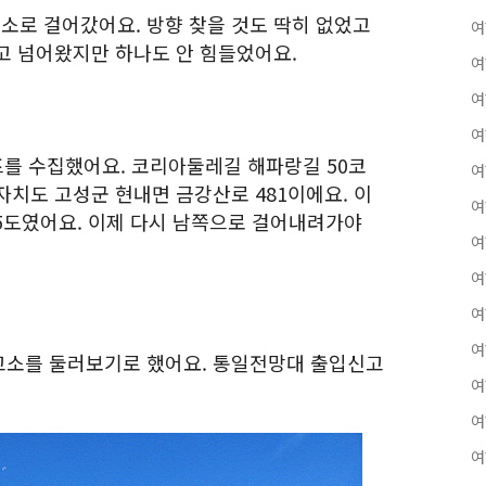
로 걸어갔어요. 방향 찾을 것도 딱히 없었고
여
고 넘어왔지만 하나도 안 힘들었어요.
여
여
여
를 수집했어요. 코리아둘레길 해파랑길 50코
여
자치도 고성군 현내면 금강산로 481이에요. 이
여
6105도였어요. 이제 다시 남쪽으로 걸어내려가야
여
여
여
여
고소를 둘러보기로 했어요. 통일전망대 출입신고
여
여
여