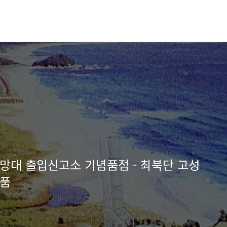
망대 출입신고소 기념품점 - 최북단 고성
념품