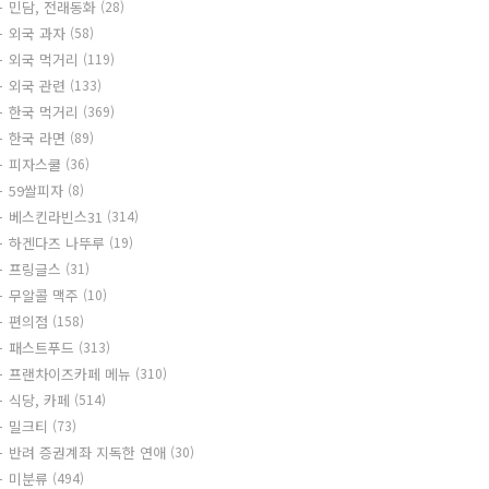
민담, 전래동화
(28)
외국 과자
(58)
외국 먹거리
(119)
외국 관련
(133)
한국 먹거리
(369)
한국 라면
(89)
피자스쿨
(36)
59쌀피자
(8)
베스킨라빈스31
(314)
하겐다즈 나뚜루
(19)
프링글스
(31)
무알콜 맥주
(10)
편의점
(158)
패스트푸드
(313)
프랜차이즈카페 메뉴
(310)
식당, 카페
(514)
밀크티
(73)
반려 증권계좌 지독한 연애
(30)
미분류
(494)