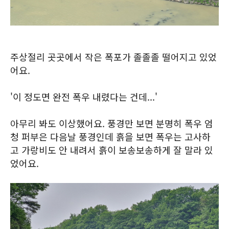
주상절리 곳곳에서 작은 폭포가 졸졸졸 떨어지고 있었
어요.
'이 정도면 완전 폭우 내렸다는 건데...'
아무리 봐도 이상했어요. 풍경만 보면 분명히 폭우 엄
청 퍼부은 다음날 풍경인데 흙을 보면 폭우는 고사하
고 가랑비도 안 내려서 흙이 보송보송하게 잘 말라 있
었어요.