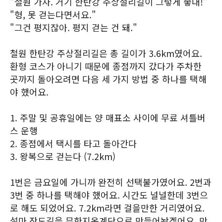
"철원 가자. 거기 한탄강 주상절리길이 그렇게 좋대!"
"형, 못 걷는다면서요."
"그건 평지잖아. 평지 걷는 건 돼."
철원 한탄강 주상절리길은 총 길이가 3.6km였어요.
환형 코스가 아니기 때문에 종점까지 갔다가 주차한
곳까지 돌아오려면 다음 세 가지 방법 중 하나를 택해
야 했어요.
1. 주말 및 공휴일에는 양 매표소 사이에 무료 셔틀버
스 운행
2. 종점에서 택시를 타고 돌아간다
3. 왕복으로 걷는다 (7.2km)
1번은 금요일에 가니까 완전히 선택불가였어요. 2번과
3번 중 하나를 택해야 했어요. 시간도 널널한데 3번으
로 해도 되었어요. 7.2km라면 걸을만한 거리였어요.
설마 잔도길을 무한지옥계단으로 만들어놨겠어요. 만