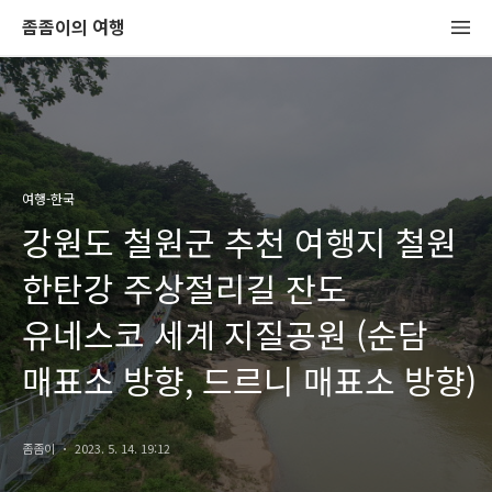
좀좀이의 여행
여행-한국
강원도 철원군 추천 여행지 철원
한탄강 주상절리길 잔도
유네스코 세계 지질공원 (순담
매표소 방향, 드르니 매표소 방향)
좀좀이
2023. 5. 14. 19:12