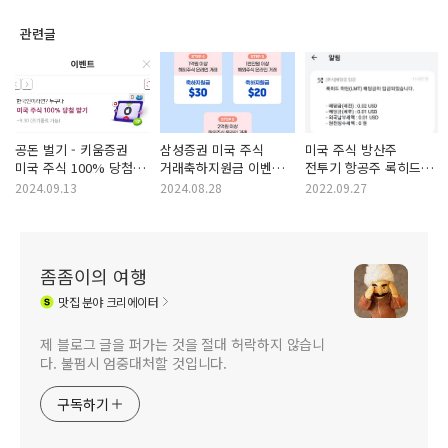
관련글
공돈 벌기 - 키움증권
삼성증권 미국 주식
미국 주식 방산주
미국 주식 100% 당첨
거래축하지원금 이벤트
전투기 항공주 록히드
받기 이벤트
tip, 해외주식
마틴 LMT 2022년 9월
2024.09.13
2024.08.28
2022.09.27
통합예수금 후기
배당금 입금
좀좀이의 여행
맛집
분야 크리에이터
제 블로그 글을 퍼가는 것을 절대 허락하지 않습니
다. 불펌시 엄중대처할 것입니다.
구독하기