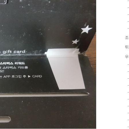
조
튀
우