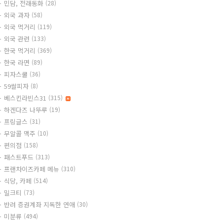
민담, 전래동화
(28)
외국 과자
(58)
외국 먹거리
(119)
외국 관련
(133)
한국 먹거리
(369)
한국 라면
(89)
피자스쿨
(36)
59쌀피자
(8)
베스킨라빈스31
(315)
하겐다즈 나뚜루
(19)
프링글스
(31)
무알콜 맥주
(10)
편의점
(158)
패스트푸드
(313)
프랜차이즈카페 메뉴
(310)
식당, 카페
(514)
밀크티
(73)
반려 증권계좌 지독한 연애
(30)
미분류
(494)