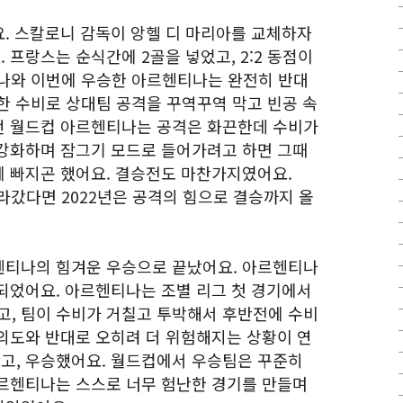
. 스칼로니 감독이 앙헬 디 마리아를 교체하자
프랑스는 순식간에 2골을 넣었고, 2:2 동점이
티나와 이번에 우승한 아르헨티나는 완전히 반대
한 수비로 상대팀 공격을 꾸역꾸역 막고 빈공 속
번 월드컵 아르헨티나는 공격은 화끈한데 수비가
강화하며 잠그기 모드로 들어가려고 하면 그때
 빠지곤 했어요. 결승전도 마찬가지였어요.
라갔다면 2022년은 공격의 힘으로 결승까지 올
헨티나의 힘겨운 우승으로 끝났어요. 아르헨티나
되었어요. 아르헨티나는 조별 리그 첫 경기에서
, 팀이 수비가 거칠고 투박해서 후반전에 수비
의도와 반대로 오히려 더 위험해지는 상황이 연
고, 우승했어요. 월드컵에서 우승팀은 꾸준히
르헨티나는 스스로 너무 험난한 경기를 만들며