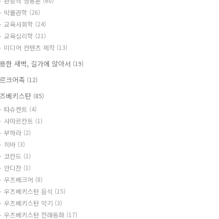
관광객 행동론
(60)
박물관학
(26)
교육사회학
(24)
교육심리학
(21)
미디어 컨텐츠 제작
(13)
용한 새벽, 길가에 앉아서
(19)
르크어족
(12)
즈베키스탄
(85)
타슈켄트
(4)
사마르칸트
(1)
부하라
(2)
히바
(3)
코칸드
(1)
안디잔
(1)
우즈베크어
(8)
우즈베키스탄 음식
(15)
우즈베키스탄 악기
(3)
우즈베키스탄 전래동화
(17)