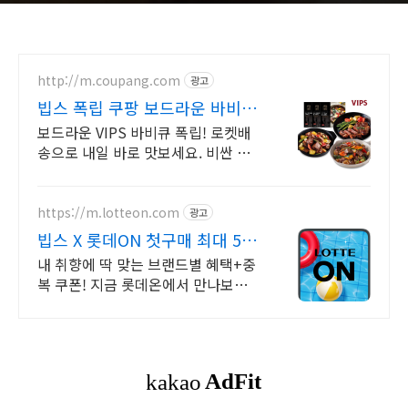
http://m.coupang.com
광고
빕스 폭립 쿠팡 보드라운 바비큐
폭립
보드라운 VIPS 바비큐 폭립! 로켓배
송으로 내일 바로 맛보세요. 비싼 외
식 대신 우리집 홈스토랑! 온 가족 폭
립 파티 시작!
https://m.lotteon.com
광고
빕스 X 롯데ON 첫구매 최대 5천
원 혜택!
내 취향에 딱 맞는 브랜드별 혜택+중
복 쿠폰! 지금 롯데온에서 만나보세
요!