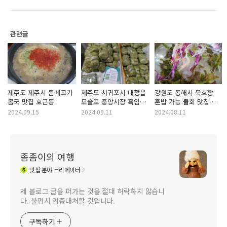
관련글
제주도 제주시 돔베고기
제주도 서귀포시 대정읍
강원도 동해시 묵호항
몸국 맛집 호근동
모슬포 중앙시장 흑임자
혼밥 가능 물회 맛집
쑥찐빵 맛집 풍년떡집
부흥횟집
2024.09.15
2024.09.11
2024.08.11
좀좀이의 여행
맛집
분야 크리에이터
제 블로그 글을 퍼가는 것을 절대 허락하지 않습니
다. 불펌시 엄중대처할 것입니다.
구독하기