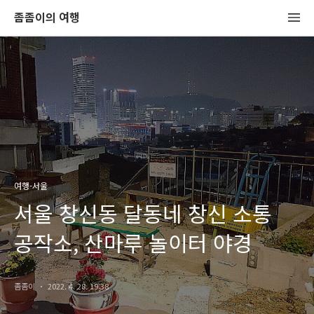
좀좀이의 여행
여행-서울
서울 창신동 달동네 창신 소통
공작소, 산마루 놀이터 야경
좀좀이
2022. 4. 28. 19:38