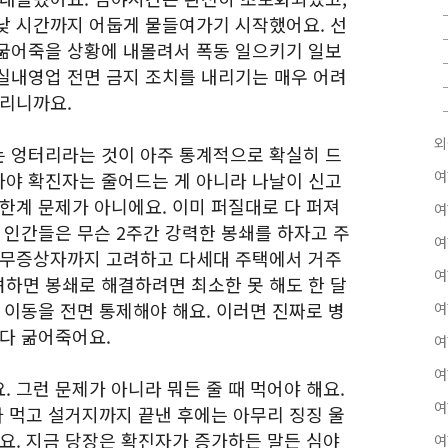
낮 시간까지 어둡게 물들여가기 시작했어요. 선
굶어죽을 상황에 내몰려서 폭동 일으키기 일보
실내영업 전면 금지 조치를 내리기는 매우 어려
소리니까요.
외
 엉터리라는 것이 아주 통계적으로 확실히 드
여
야 확진자는 줄어드는 게 아니라 나날이 신고
한계 문제가 아니에요. 이미 퍼질대로 다 퍼져
여
 인간들은 무슨 2주간 강력한 봉쇄를 하자고 주
여
 무증상자까지 고려하고 다세대 주택에서 거주
여
하면 봉쇄로 해결하려면 최소한 못 해도 한 달
 이동을 전면 통제해야 해요. 이러면 진짜로 병
여
 다 굶어죽어요.
여
여
 그런 문제가 아니라 뭐든 줄 때 먹어야 해요.
여
다 먹고 설거지까지 끝낸 후에는 아무리 징징 울
요. 지금 당장은 확진자가 증가하든 말든 심야
여