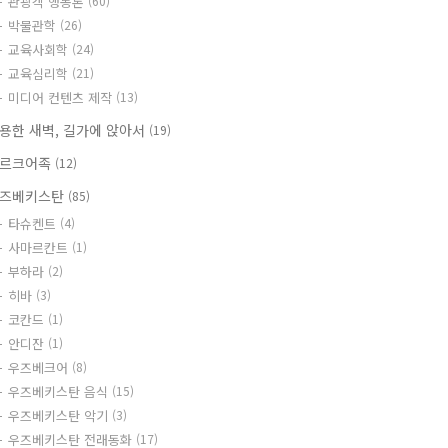
관광객 행동론
(60)
박물관학
(26)
교육사회학
(24)
교육심리학
(21)
미디어 컨텐츠 제작
(13)
용한 새벽, 길가에 앉아서
(19)
르크어족
(12)
즈베키스탄
(85)
타슈켄트
(4)
사마르칸트
(1)
부하라
(2)
히바
(3)
코칸드
(1)
안디잔
(1)
우즈베크어
(8)
우즈베키스탄 음식
(15)
우즈베키스탄 악기
(3)
우즈베키스탄 전래동화
(17)