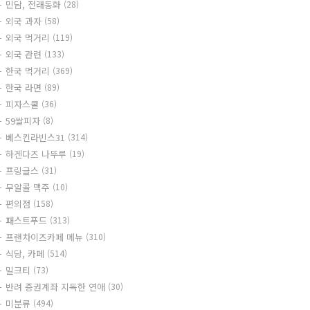
민담, 전래동화
(28)
외국 과자
(58)
외국 먹거리
(119)
외국 관련
(133)
한국 먹거리
(369)
한국 라면
(89)
피자스쿨
(36)
59쌀피자
(8)
베스킨라빈스31
(314)
하겐다즈 나뚜루
(19)
프링글스
(31)
무알콜 맥주
(10)
편의점
(158)
패스트푸드
(313)
프랜차이즈카페 메뉴
(310)
식당, 카페
(514)
밀크티
(73)
반려 증권계좌 지독한 연애
(30)
미분류
(494)