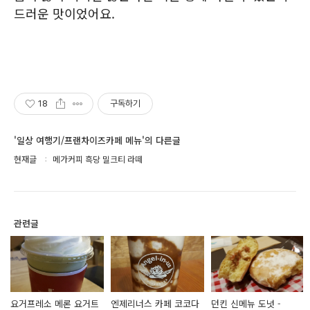
드러운 맛이었어요.
18
구독하기
'일상 여행기/프랜차이즈카페 메뉴'의 다른글
현재글
메가커피 흑당 밀크티 라떼
관련글
요거프레소 메론 요거트
엔제리너스 카페 코코다
던킨 신메뉴 도넛 -