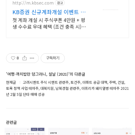
http://m.kbsec.com
광고
KB증권 신규계좌개설 이벤트 국
내주식쿠폰 최대 5만원
첫 계좌 개설 시 주식쿠폰 4만원 + 평
생 수수료 우대 혜택 (조건 충족 시)
KB증권에서 첫 투자 지원받고 평생
수수료 혜택 받으세요!
8
구독하기
'여행-까치밥만 덩그러니, 설날 (2021)'의 다른글
현재글
고려시멘트 주식 시멘트 관련주, 토건주, 아파트 공급 대책, 주택, 건설,
토목 정책 사업 테마주, 대북지원, 남북경협 관련주, 아프리카 돼지열병 테마주 2021
년 2월 5일 단타 매매 성공
관련글