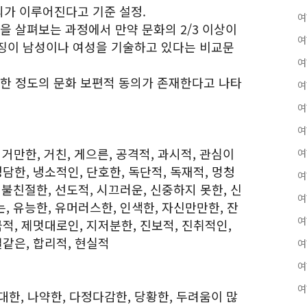
가 이루어진다고 기준 설정.
여
을 살펴보는 과정에서 만약 문화의 2/3 이상이
여
징이 남성이나 여성을 기술하고 있다는 비교문
여
당한 정도의 문화 보편적 동의가 존재한다고 나타
여
여
여
 거만한, 거친, 게으른, 공격적, 과시적, 관심이
여
담한, 냉소적인, 단호한, 독단적, 독재적, 멍청
여
, 불친절한, 선도적, 시끄러운, 신중하지 못한, 신
여
는, 유능한, 유머러스한, 인색한, 자신만만한, 잔
여
적, 제멋대로인, 지저분한, 진보적, 진취적인,
결같은, 합리적, 현실적
여
여
여
관대한, 나약한, 다정다감한, 당황한, 두려움이 많