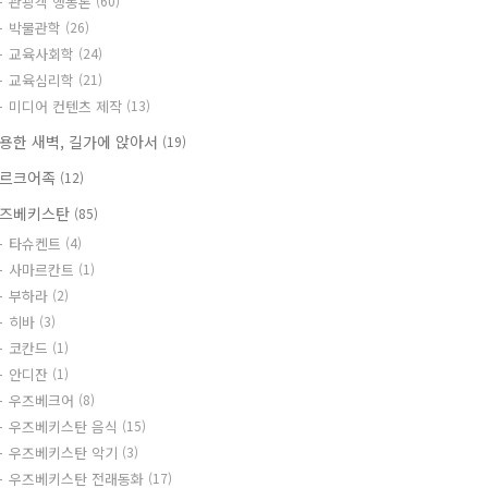
관광객 행동론
(60)
박물관학
(26)
교육사회학
(24)
교육심리학
(21)
미디어 컨텐츠 제작
(13)
용한 새벽, 길가에 앉아서
(19)
르크어족
(12)
즈베키스탄
(85)
타슈켄트
(4)
사마르칸트
(1)
부하라
(2)
히바
(3)
코칸드
(1)
안디잔
(1)
우즈베크어
(8)
우즈베키스탄 음식
(15)
우즈베키스탄 악기
(3)
우즈베키스탄 전래동화
(17)