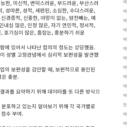
여
 무능한, 미신적, 변덕스러운, 부드러운, 부산스러
적, 성마른, 성적, 세련된, 소심한, 수다스러운,
여
신경증적, 신중한, 야망이 없는, 얌전빼는, 예
여
 인내심 많은, 인정 많은, 자기 연민적, 정서적,
여
, 호기심이 많은, 흠잡는, 흥분하기 쉬운
여
술함에 있어서 나타난 합의의 정도는 상당했음.
여
들이 성별 고정관념에서 심리적 보편성을 발견했
여
여
분업의 보편성을 감안할 때, 보편적으로 용인된
은 충분.
여
여
 결과를 요약하기 위해 데이터를 또 다른 방식으
여
전
게 분포하고 있는지 알아보기 위해 각 국가별로
 점수 부여.
여
여