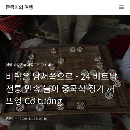
좀좀이의 여행
여행-바람은 남서쪽으로 (2014)
바람은 남서쪽으로 - 24 베트남
전통 민속 놀이 중국식 장기 꺼
뜨엉 Cờ tướng
좀좀이
2020. 11. 26. 09:46