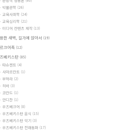
관광객 행동론
(60)
박물관학
(26)
교육사회학
(24)
교육심리학
(21)
미디어 컨텐츠 제작
(13)
용한 새벽, 길가에 앉아서
(19)
르크어족
(12)
즈베키스탄
(85)
타슈켄트
(4)
사마르칸트
(1)
부하라
(2)
히바
(3)
코칸드
(1)
안디잔
(1)
우즈베크어
(8)
우즈베키스탄 음식
(15)
우즈베키스탄 악기
(3)
우즈베키스탄 전래동화
(17)