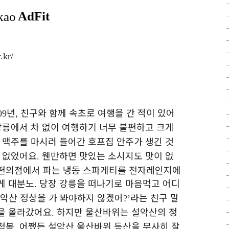
.kr/
년
친구와 함께 속초로 여행을 간 적이 있어
09
,
강릉에서 차 없이 여행하기 너무 불편하고 크게
 맥주를 마시러 들어간 호프집 안주가 생긴 것
이 없었어요
웬만하면 맛있는 소시지도 맛이 없
.
 편의점에서 파는 냉동 스파게티를 전자레인지에
게 대분노
당장 강릉을 떠나기로 마음먹고 어디
.
악산 정상을 가 봐야하지 않겠어
라는 친구 말
?’
상을 올라갔어요
하지만 울산바위는 설악산의 정
.
청봉
어쨌든 설악산 울산바위 등산을 무사히 잘
.