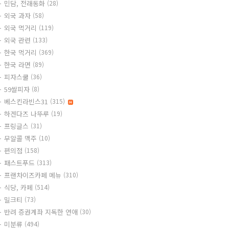
민담, 전래동화
(28)
외국 과자
(58)
외국 먹거리
(119)
외국 관련
(133)
한국 먹거리
(369)
한국 라면
(89)
피자스쿨
(36)
59쌀피자
(8)
베스킨라빈스31
(315)
하겐다즈 나뚜루
(19)
프링글스
(31)
무알콜 맥주
(10)
편의점
(158)
패스트푸드
(313)
프랜차이즈카페 메뉴
(310)
식당, 카페
(514)
밀크티
(73)
반려 증권계좌 지독한 연애
(30)
미분류
(494)