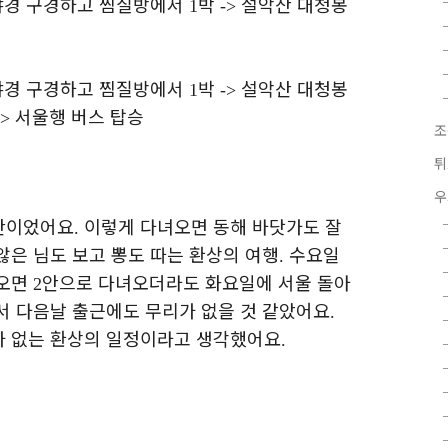
야경 구경하고 찜질방에서
박
설악산 대청봉
1
->
야경 구경하고 찜질방에서
박
설악산 대청봉
1
->
서울행 버스 탑승
->
조
튀
우
산이었어요
이렇게 다녀오면 동해 바닷가도 잘
.
않은 님도 보고 뽕도 따는 환상의 여행
수요일
.
녀오면
안으로 다녀오더라도 화요일에 서울 돌아
2
서 다음날 출근에도 무리가 없을 것 같았어요
.
가 없는 환상의 일정이라고 생각했어요
.