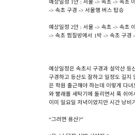
예상일정
안
서울
속초
속초 
1
:
->
->
속초 구경
서울행 버스 탑승
->
->
예상일정
안
서울
속초
속초 
2
:
->
->
속초 찜질방에서
박
속초 구경
->
1
->
예상일정은 속초시 구경과 설악산 등
구경하고 등산도 잘하고 일정도 길지 
은 학원 출근해야 하는데 이렇게 다
와 빨래를 세탁기에 돌리면서 푹 쉬어
이미 일요일 저녁이었지만 시간 낭비
그러면 용산
“
?”