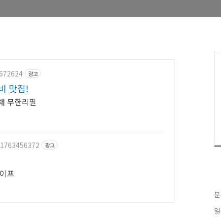
5672624
광고
비 맛집!
야채 무한리필
/1763456372
광고
케이프
분
일