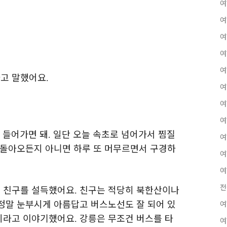
여
여
여
여
여
자고 말했어요
.
여
여
여
 들어가면 돼
일단 오늘 속초로 넘어가서 찜질
.
여
 돌아오든지 아니면 하루 또 머무르면서 구경하
여
여
전
 친구를 설득했어요
친구는 적당히 북한산이나
.
정말 눈부시게 아름답고 버스노선도 잘 되어 있
여
시라고 이야기했어요
강릉은 무조건 버스를 타
.
여