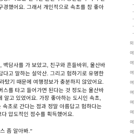
 구경했어요
그래서 개인적으로 속초를 참 좋아
.
외
여
여
대
백담사를 가 보았고
친구와 흔들바위
울산바
,
,
,
답다고 말하는 설악산
그리고 험하기로 유명한
여
.
올라탔기 때문에 여행정보가 충분하지 않았어요
.
여
버스를 타고 들어가면 된다는 것 정도는 울산바
여
문에 알고 있었어요
가장 좋아하는 도시인 속초
.
,
여
는 속초로 간다는 점과 정말 아름답고 험하다는
여
보다 압도적인 점수를 획득했어요
.
여
버스 좀 알아봐
.”
여