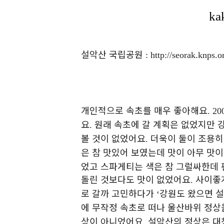
설악산 국립공원
: http://seorak.knps.or
개인적으로 속초를 매우 좋아해요
. 20
요
원래 속초에 갈 계획은 없었지만 
.
볼 것이 없었어요
더욱이 둘이 조용히
.
은 참 맛있어 보였는데 맛이 아무 맛
었고 스파게티는 색은 참 그럴싸한데
돌린 것보다도 맛이 없었어요
사이좋
.
로 갈까 고민하다가
강원도 왔으면 설
‘
에 무작정 속초로 떠나 울산바위 정
상이 아니었어요
설악산의 정상은 대
.