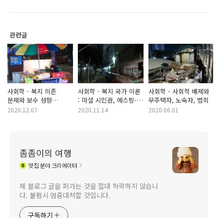
관련글
사회학 - 복지 의존
사회학 - 복지 국가 이론
사회학 - 사회적 배제와
문제와 보수 성향
: 마셜 시민권, 에스핑-
무주택자, 노숙자, 범죄
정부의 복지 국가의 개혁
안데르센 복지의 세
2020.12.07
2020.11.14
2020.06.01
가지 유형
좀좀이의 여행
맛집
분야 크리에이터
제 블로그 글을 퍼가는 것을 절대 허락하지 않습니
다. 불펌시 엄중대처할 것입니다.
구독하기