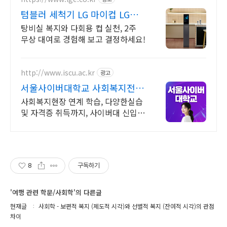
텀블러 세척기 LG 마이컵 LG마
이컵 무상대여신청
탕비실 복지와 다회용 컵 실천, 2주
무상 대여로 경험해 보고 결정하세요!
http://www.iscu.ac.kr
광고
서울사이버대학교 사회복지전공
2026 가을학기 신편입생
사회복지현장 연계 학습, 다양한실습
및 자격증 취득까지, 사이버대 신입생
수 1위 장학금 지급 1위, 학사 석사 박
사 온라인복수학위까지
8
구독하기
'여행 관련 학문/사회학'의 다른글
현재글
사회학 - 보편적 복지 (제도적 시각)와 선별적 복지 (잔여적 시각)의 관점
차이