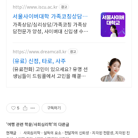
http://www.iscu.ac.kr
광고
서울사이버대학 가족코칭상담과
2026 가을학기 신편입생
가족상담/심리상담/가족코칭 가족상
담전문가 양성, 사이버대 신입생 수 1
위 장학금 지급 1위, 학사 석사 박사
온라인복수학위까지
https://www.dreamcall.kr
광고
(유료) 신점, 타로, 사주
(유료전화) 고민이 있으세요? 유명 선
생님들이 드림콜에서 고민을 해결해
드립니다!
5
구독하기
'여행 관련 학문/사회심리학'의 다른글
현재글
사회심리학 - 설득의 요소 - 전달자의 신뢰성 - 지각된 전문성, 지각된 진