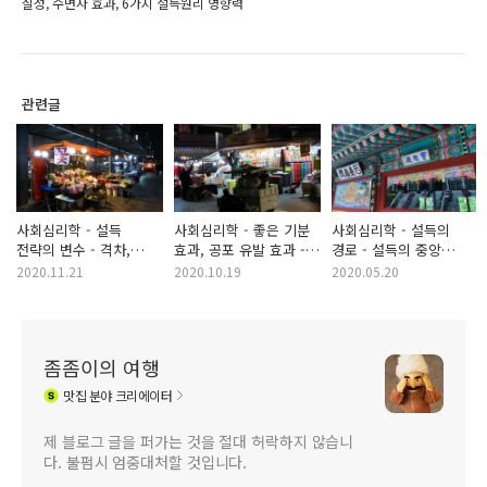
실성, 수면자 효과, 6가지 설득원리 영향력
관련글
사회심리학 - 설득
사회심리학 - 좋은 기분
사회심리학 - 설득의
전략의 변수 - 격차,
효과, 공포 유발 효과 -
경로 - 설득의 중앙
최초 의견의 일방 주장
이성과 정서 자극을
경로와 설득의 주변 경로
2020.11.21
2020.10.19
2020.05.20
대 양방 주장, 초두효과
위한 설득 메세지 내용
대 최신효과로 인한
차이
설득력 차이
좀좀이의 여행
맛집
분야 크리에이터
제 블로그 글을 퍼가는 것을 절대 허락하지 않습니
다. 불펌시 엄중대처할 것입니다.