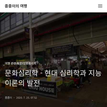
좀좀이의 여행
여행 관련 학문/문화심리학
문화심리학 - 현대 심리학과 지능
이론의 발전
좀좀이
2020. 7. 25. 07:52