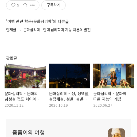
5
구독하기
'여행 관련 학문/문화심리학'의 다른글
현재글
문화심리학 - 현대 심리학과 지능 이론의 발전
관련글
문화심리학 - 문화의
문화심리학 - 성, 성역할,
문화심리학 - 문화에
남성성 정도 차이에
성정체성, 성별, 성별
따른 지능의 개념
따른 성행동 및 종교에
역할, 성별 정체성, 성별
2020.11.12
2020.10.19
2020.06.27
대한 인식 차이 -
고정관념의 정의
호프스티드의 문화 간
남성성 대 여성성 차이
좀좀이의 여행