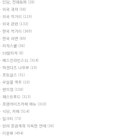
민담, 전래동화
(28)
외국 과자
(58)
외국 먹거리
(119)
외국 관련
(133)
한국 먹거리
(369)
한국 라면
(89)
피자스쿨
(36)
59쌀피자
(8)
베스킨라빈스31
(314)
하겐다즈 나뚜루
(19)
프링글스
(31)
무알콜 맥주
(10)
편의점
(158)
패스트푸드
(313)
프랜차이즈카페 메뉴
(310)
식당, 카페
(514)
밀크티
(73)
반려 증권계좌 지독한 연애
(30)
미분류
(494)