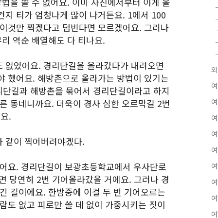
방법을 쓸 수 없어요. 이미 사진에서부터 이게 올
지 티가 엄청나게 많이 나거든요. 1에서 100
 이것만 찍겠다고 덤빈다면 모르겠어요. 그러나
무리 역순 배열해도 다 티나요.
도 없었어요. 경리단길을 올라갔다가 내려오면
외
야 했어요. 해방촌으로 올라가는 방법이 있기는
여
리단길과 해방촌을 묶어서 경리단길이라고 하지
른 동네니까요. 더욱이 경사 심한 오르막길 2번
여
요.
여
여
다 같이 찍어버려야겠다.
여
았어요. 경리단길이 보광초등학교에서 우사단로
여
면 당연히 2번 기어올라갔을 거에요. 그러나 경
여
긴 길이에요. 한밤중에 이걸 두 번 기어오르는
여
람도 없고 피로만 쓸 데 없이 가중시키는 짓이
여