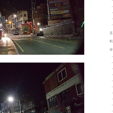
조
튀
우