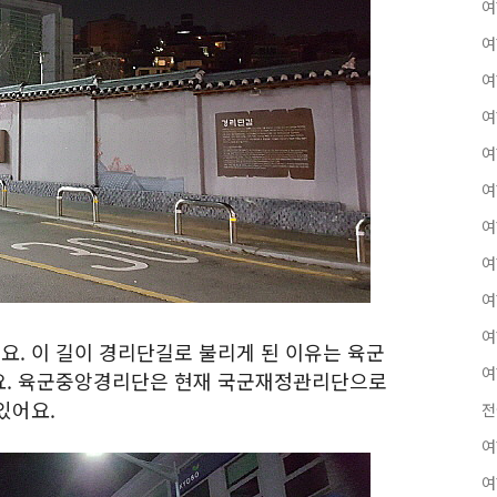
여
여
여
여
여
여
여
여
여
여
. 이 길이 경리단길로 불리게 된 이유는 육군
여
요. 육군중앙경리단은 현재 국군재정관리단으로
있어요.
전
여
여