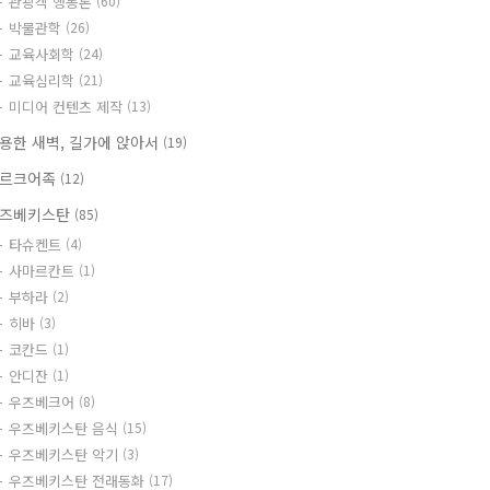
관광객 행동론
(60)
박물관학
(26)
교육사회학
(24)
교육심리학
(21)
미디어 컨텐츠 제작
(13)
용한 새벽, 길가에 앉아서
(19)
르크어족
(12)
즈베키스탄
(85)
타슈켄트
(4)
사마르칸트
(1)
부하라
(2)
히바
(3)
코칸드
(1)
안디잔
(1)
우즈베크어
(8)
우즈베키스탄 음식
(15)
우즈베키스탄 악기
(3)
우즈베키스탄 전래동화
(17)