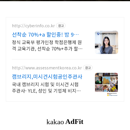
http://cyberinfo.co.kr
광고
선착순 70%+a 할인중! 밤 9시
까지 상담가능!
정식 교육부 평가인정 학점은행제 원
격 교육기관, 선착순 70%+추가 할인
모바일 수강 가능, 이수율 높은 알파
원격평생교육원 심리학 학위취득!
http://www.assessmentkorea.co.kr
광고
캠브리지,미시건시험공인주관사
국내 캠브리지 시험 및 미시건 시험
주관사- YLE, 성인 및 기업체 비지니
스시험