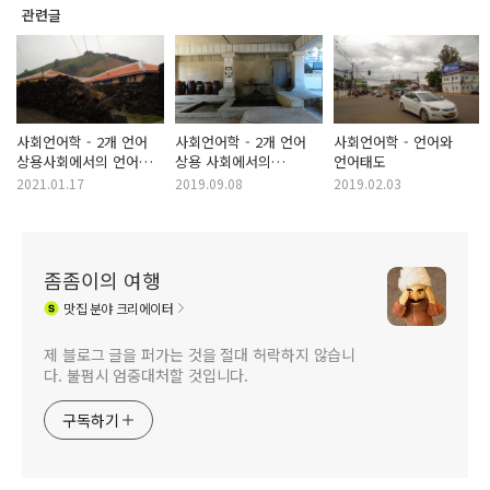
관련글
사회언어학 - 2개 언어
사회언어학 - 2개 언어
사회언어학 - 언어와
상용사회에서의 언어
상용 사회에서의
언어태도
선택과 기능 세분화
언어선택에 대한
2021.01.17
2019.09.08
2019.02.03
인간지향적 관점 -
결정나무 모형, 상호간
언어 수용 이론
좀좀이의 여행
맛집
분야 크리에이터
제 블로그 글을 퍼가는 것을 절대 허락하지 않습니
다. 불펌시 엄중대처할 것입니다.
구독하기