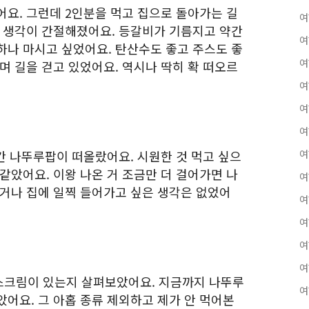
어요. 그런데 2인분을 먹고 집으로 돌아가는 길
여
은 생각이 간절해졌어요. 등갈비가 기름지고 약간
여
하나 마시고 싶었어요. 탄산수도 좋고 주스도 좋
여
며 길을 걷고 있었어요. 역시나 딱히 확 떠오르
여
여
여
간 나뚜루팝이 떠올랐어요. 시원한 것 먹고 싶으
여
같았어요. 이왕 나온 거 조금만 더 걸어가면 나
여
하거나 집에 일찍 들어가고 싶은 생각은 없었어
여
여
여
여
스크림이 있는지 살펴보았어요. 지금까지 나뚜루
여
어요. 그 아홉 종류 제외하고 제가 안 먹어본