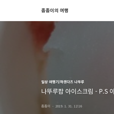
좀좀이의 여행
일상 여행기/하겐다즈 나뚜루
나뚜루팝 아이스크림 - P.S
좀좀이
2019. 1. 31. 12:16