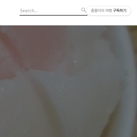
좀좀이의 여행
구독하기