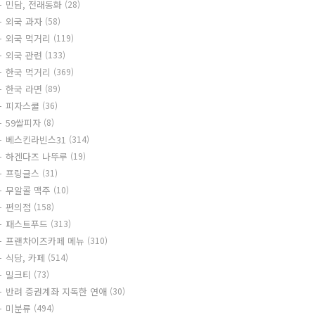
민담, 전래동화
(28)
외국 과자
(58)
외국 먹거리
(119)
외국 관련
(133)
한국 먹거리
(369)
한국 라면
(89)
피자스쿨
(36)
59쌀피자
(8)
베스킨라빈스31
(314)
하겐다즈 나뚜루
(19)
프링글스
(31)
무알콜 맥주
(10)
편의점
(158)
패스트푸드
(313)
프랜차이즈카페 메뉴
(310)
식당, 카페
(514)
밀크티
(73)
반려 증권계좌 지독한 연애
(30)
미분류
(494)