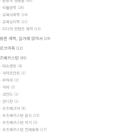
관광객 행동론
(60)
박물관학
(26)
교육사회학
(24)
교육심리학
(21)
미디어 컨텐츠 제작
(13)
용한 새벽, 길가에 앉아서
(19)
르크어족
(12)
즈베키스탄
(85)
타슈켄트
(4)
사마르칸트
(1)
부하라
(2)
히바
(3)
코칸드
(1)
안디잔
(1)
우즈베크어
(8)
우즈베키스탄 음식
(15)
우즈베키스탄 악기
(3)
우즈베키스탄 전래동화
(17)