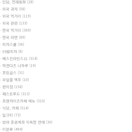
민담, 전래동화
(28)
외국 과자
(58)
외국 먹거리
(119)
외국 관련
(133)
한국 먹거리
(369)
한국 라면
(89)
피자스쿨
(36)
59쌀피자
(8)
베스킨라빈스31
(314)
하겐다즈 나뚜루
(19)
프링글스
(31)
무알콜 맥주
(10)
편의점
(158)
패스트푸드
(313)
프랜차이즈카페 메뉴
(310)
식당, 카페
(514)
밀크티
(73)
반려 증권계좌 지독한 연애
(30)
미분류
(494)