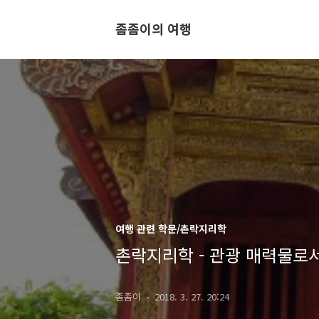
좀좀이의 여행
여행 관련 학문/촌락지리학
촌락지리학 - 관광 매력물로
좀좀이
2018. 3. 27. 20:24