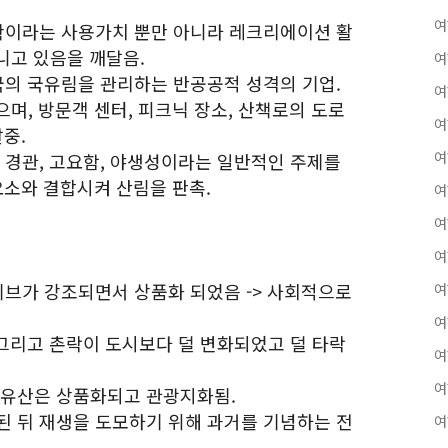
여
수확이라는 사용가치 뿐만 아니라 레크리에이션 활
니고 있음을 깨달음.
여
영국의 국유림을 관리하는 반공공적 성격의 기업.
여
며, 방문객 센터, 피크닉 장소, 산책로의 도로
여
중.
여
, 경관, 고요함, 야생성이라는 일반적인 주제를
요소와 결합시켜 산림을 판촉.
여
여
여
티브가 강조되면서 상품화 되었음 -> 사회적으로
여
여
 그리고 촌락이 도시보다 덜 변화되었고 덜 타락
여
여
화유산은 상품화되고 관광지화됨.
된 뒤 재생을 도모하기 위해 과거를 기념하는 전
여