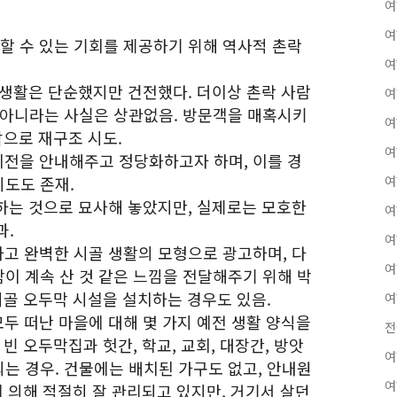
여
여
험할 수 있는 기회를 제공하기 위해 역사적 촌락
여
락 생활은 단순했지만 건전했다. 더이상 촌락 사람
여
 아니라는 사실은 상관없음. 방문객을 매혹시키
여
각으로 재구조 시도.
여
 비전을 안내해주고 정당화하고자 하며, 이를 경
도도 존재.
여
험하는 것으로 묘사해 놓았지만, 실제로는 모호한
여
과.
여
하고 완벽한 시골 생활의 모형으로 광고하며, 다
여
이 계속 산 것 같은 느낌을 전달해주기 위해 박
시골 오두막 시설을 설치하는 경우도 있음.
여
모두 떠난 마을에 대해 몇 가지 예전 생활 양식을
전
빈 오두막집과 헛간, 학교, 교회, 대장간, 방앗
여
는 경우. 건물에는 배치된 가구도 없고, 안내원
여
에 의해 적절히 잘 관리되고 있지만, 거기서 살던