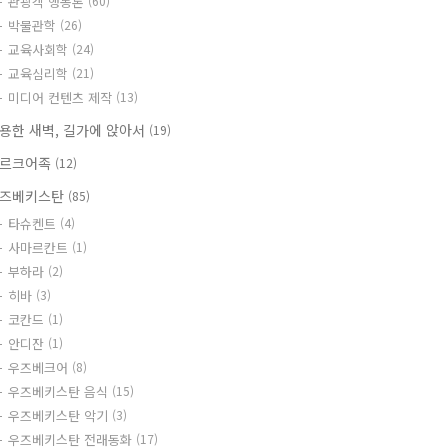
관광객 행동론
(60)
박물관학
(26)
교육사회학
(24)
교육심리학
(21)
미디어 컨텐츠 제작
(13)
용한 새벽, 길가에 앉아서
(19)
르크어족
(12)
즈베키스탄
(85)
타슈켄트
(4)
사마르칸트
(1)
부하라
(2)
히바
(3)
코칸드
(1)
안디잔
(1)
우즈베크어
(8)
우즈베키스탄 음식
(15)
우즈베키스탄 악기
(3)
우즈베키스탄 전래동화
(17)