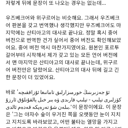
저렇게 뒤에 문장이 또 나오는 경우는 없는데...
우즈베크어와 위구르어는 비슷해요. 그래서 우즈베크
어 판본을 갖고 번역했나 생각했지만 우즈베크어도 마
지막에는 산티아고의 대사로 끝나요. 정말 혹시 중어
버전으로 번역한 건가 싶어서 중어 버전도 확인해보았
어요. 중어 버전 역시 마찬가지였어요. 원본인 포르투
갈어부터 시작해서 제가 갖고 있는 모든 언어 버전에
서 맨 마지막은 산티아고의 대사로 끝나는데, 위구르
어 버전만은 달랐어요. 산티아고의 대사 뒤에 길고 긴
한 문장이 더 있었어요.
바로 'ئۇ جەزىرىنىڭ خورمىزارلىق تامانىغا ئۇزاققىچە
كۆزلىرى تېلىپ - تېلىپ قارىدى ۋە بىر خىل يالقۇنلۇق ئارزۇ
بىلەن شۇ تەرەپكە قەدەم ئالدى.' 이 문장이에요. 이 문장
은 '그는 야자수 숲이 우거진 쪽을 오랫동안 눈이 지치
고 지치도록 바라보았고, 어떤 불타는 열망을 가지고