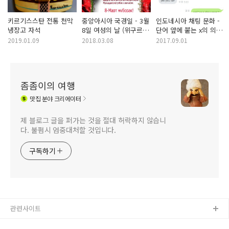
키르기스스탄 전통 천막
중앙아시아 국경일 - 3월
인도네시아 채팅 문화 -
냉장고 자석
8일 여성의 날 (위구르어
단어 앞에 붙는 x의 의미
키릴문자 카드)
: xbaik, xda 는 무슨
2019.01.09
2018.03.08
2017.09.01
말인가요
좀좀이의 여행
맛집
분야 크리에이터
제 블로그 글을 퍼가는 것을 절대 허락하지 않습니
다. 불펌시 엄중대처할 것입니다.
구독하기
관련사이트