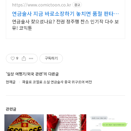
https://www.comictoon.co.kr
광고
연금술사 지금 바로소장하기 놓치면 품절 판타
지 전권세트
연금술사 찾으셨나요? 전권 정주행 찬스 인기작 다수 보
유! 코믹툰
9
구독하기
'일상 여행기/외국 관련'의 다른글
현재글
파울로 코엘료 소설 연금술사 중국 위구르어 버전
관련글