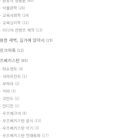
관광객 행동론
(60)
박물관학
(26)
교육사회학
(24)
교육심리학
(21)
미디어 컨텐츠 제작
(13)
용한 새벽, 길가에 앉아서
(19)
르크어족
(12)
즈베키스탄
(85)
타슈켄트
(4)
사마르칸트
(1)
부하라
(2)
히바
(3)
코칸드
(1)
안디잔
(1)
우즈베크어
(8)
우즈베키스탄 음식
(15)
우즈베키스탄 악기
(3)
우즈베키스탄 전래동화
(17)