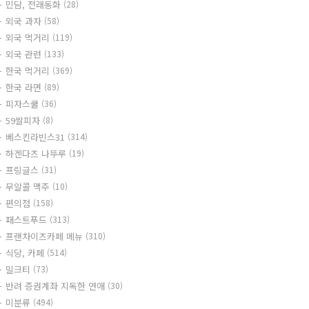
민담, 전래동화
(28)
외국 과자
(58)
외국 먹거리
(119)
외국 관련
(133)
한국 먹거리
(369)
한국 라면
(89)
피자스쿨
(36)
59쌀피자
(8)
베스킨라빈스31
(314)
하겐다즈 나뚜루
(19)
프링글스
(31)
무알콜 맥주
(10)
편의점
(158)
패스트푸드
(313)
프랜차이즈카페 메뉴
(310)
식당, 카페
(514)
밀크티
(73)
반려 증권계좌 지독한 연애
(30)
미분류
(494)