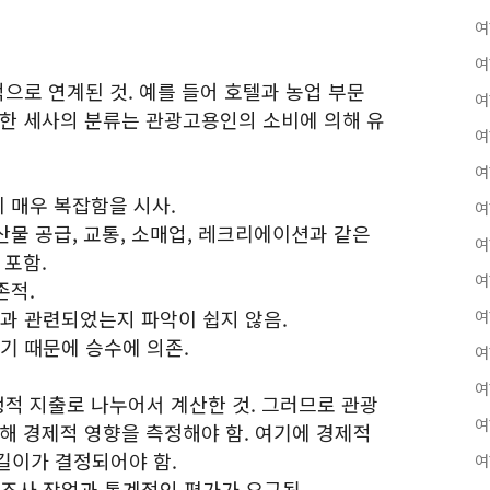
여
여
으로 연계된 것. 예를 들어 호텔과 농업 부문
여
러한 세사의 분류는 관광고용인의 소비에 의해 유
여
여
이 매우 복잡함을 시사.
여
농산물 공급, 교통, 소매업, 레크리에이션과 같은
여
 포함.
여
존적.
광과 관련되었는지 파악이 쉽지 않음.
여
기 때문에 승수에 의존.
여
여
생적 지출로 나누어서 계산한 것. 그러므로 관광
여
해 경제적 영향을 측정해야 함. 여기에 경제적
길이가 결정되어야 함.
여
 조사 작업과 통계적인 평가가 요구됨.