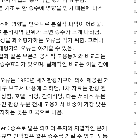
여
를 기초로 한 승수에 영향을 받기 때문에 다소
여
여
 구조에 영향을 받으므로 본질적 파악이 어려움.
로 분석지역 단위가 크면 승수가 크게 나타남.
여
요성을 과소평가하는 오류를 막기 위함. 그러나
여
대평가의 오류를 야기할 수 있음.
여
업과 같은 부분의 공식적 고용통계와 비교되는
 승수효과가 있으며, 실제적인 비교는 이들 간에
여
여
오류는 1980년 세계관광기구에 의해 제공된 거
여
구 보고서 내용에 의하면, 1차 자료는 관광 활
여
상점, 호텔, 식당, 간이식당, 다른 서비스 부문
르면 관광 부문 전체 고용에서 비중이 가장 낮은
여
차지하는 곳은 미국으로 나옴.
전
여
tabler : 승수로 넓은 의미의 복지와 지엽적인 문제
여
소규모 민박집은 같은 승수를 가질 수 있고, 노동