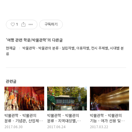
1
구독하기
'여행 관련 학문/박물관학'의 다른글
현재글
박물관학 - 박물관의 분류 - 설립자별, 이용자별, 전시 주제별, 시대별 분
류
관련글
박물관학 - 박물관의
박물관학 - 박물관의
박물관학 - 박물관의
분류 - 기념관, 산업체
분류 - 지역대상별,
기능 - 여가 선용 및
박물관, 복합기능 박물관
기능별, 장소별 분류
홍보, 전통 문화 선양
2017.06.30
2017.06.24
2017.03.22
등
기능