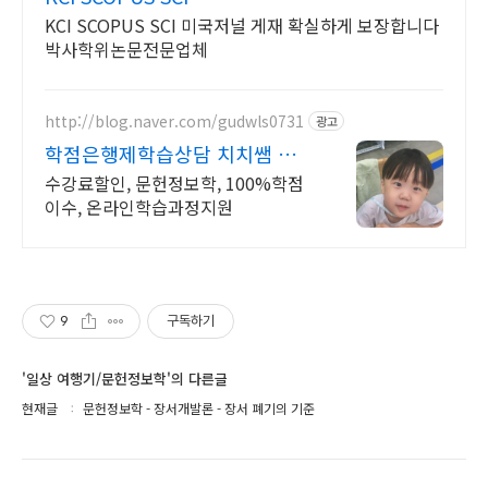
KCI SCOPUS SCI 미국저널 게재 확실하게 보장합니다
박사학위논문전문업체
http://blog.naver.com/gudwls0731
광고
학점은행제학습상담 치치쌤 저
녁, 주말 상담도 가능!
수강료할인, 문헌정보학, 100%학점
이수, 온라인학습과정지원
9
구독하기
'일상 여행기/문헌정보학'의 다른글
현재글
문헌정보학 - 장서개발론 - 장서 폐기의 기준