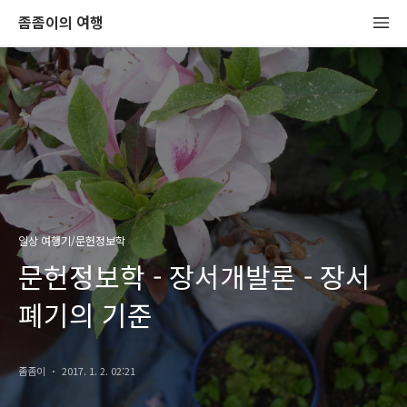
좀좀이의 여행
일상 여행기/문헌정보학
문헌정보학 - 장서개발론 - 장서
폐기의 기준
좀좀이
2017. 1. 2. 02:21