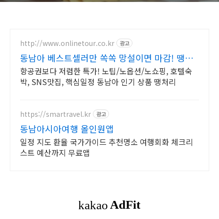
http://www.onlinetour.co.kr
광고
동남아 베스트셀러만 쏙쏙 망설이면 마감! 땡처
리투어
항공권보다 저렴한 특가! 노팁/노옵션/노쇼핑, 호텔숙
박, SNS맛집, 핵심일정 동남아 인기 상품 땡처리
https://smartravel.kr
광고
동남아시아여행 올인원앱
일정 지도 환율 국가가이드 추천명소 여행회화 체크리
스트 예산까지 무료앱