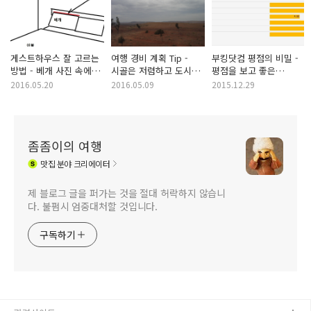
게스트하우스 잘 고르는
여행 경비 계획 Tip -
부킹닷컴 평점의 비밀 -
방법 - 베개 사진 속에
시골은 저렴하고 도시는
평점을 보고 좋은
객실 크기가 있다
비쌀까요?
숙소를 찾고 만드는 방법
2016.05.20
2016.05.09
2015.12.29
좀좀이의 여행
맛집
분야 크리에이터
제 블로그 글을 퍼가는 것을 절대 허락하지 않습니
다. 불펌시 엄중대처할 것입니다.
구독하기