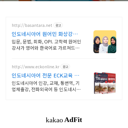
http://basantara.net
광고
인도네시아어 원어민 화상강좌
무료수업 후 등록하세요
입문, 문법, 회화, OPI. 고학력 원어민
강사가 영어와 한국어로 가르쳐드립
니다. "현재 많은 주재원, 교민, 파견
예정자, 전공생 수강중"
http://www.eckonline.kr
광고
인도네시아어 전문 ECK교육 모
바일 무제한 다운로드
인도네시아어 인강, 교재, 통번역, 기
업체출강, 전화외국어 등 인도네시아
어 교육