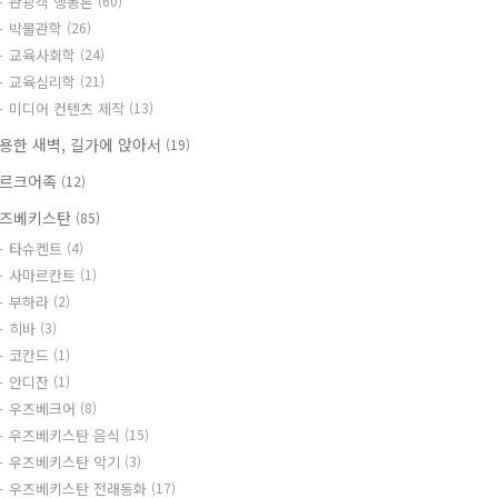
관광객 행동론
(60)
박물관학
(26)
교육사회학
(24)
교육심리학
(21)
미디어 컨텐츠 제작
(13)
용한 새벽, 길가에 앉아서
(19)
르크어족
(12)
즈베키스탄
(85)
타슈켄트
(4)
사마르칸트
(1)
부하라
(2)
히바
(3)
코칸드
(1)
안디잔
(1)
우즈베크어
(8)
우즈베키스탄 음식
(15)
우즈베키스탄 악기
(3)
우즈베키스탄 전래동화
(17)