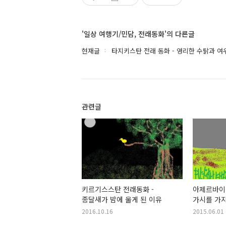
'일상 여행기/민담, 전래동화'의 다른글
현재글
타지키스탄 전래 동화 - 영리한 수탉과 여
관련글
키르기스스탄 전래동화 -
아제르바이잔
종달새가 밤에 울게 된 이유
가시를 가지
2016.10.16
2015.06.01