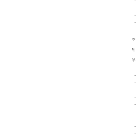
조
튀
우