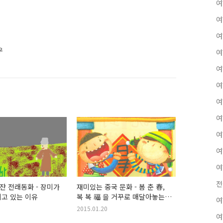
여
여
여
우
여
여
여
여
여
여
여
여
전
 전래동화 - 장미가
재미있는 중국 문화 - 봄 춘 春,
고 있는 이유
복 복 福 을 거꾸로 매달아놓는
여
이유
2015.01.20
여