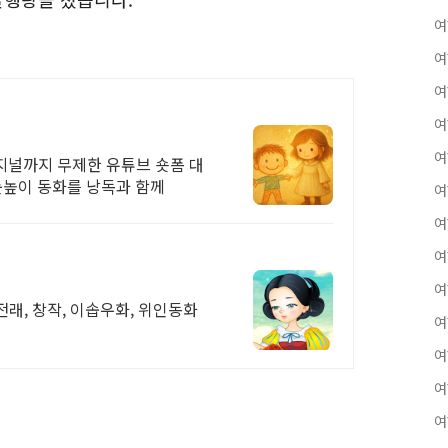
여
여
여
여
여
리지널까지 무제한 유튜브 숏폼 대
눈높이 동화를 낭독과 함께
여
여
여
여
 전래, 창작, 이솝우화, 위인동화
여
여
여
여