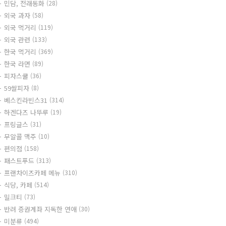
민담, 전래동화
(28)
외국 과자
(58)
외국 먹거리
(119)
외국 관련
(133)
한국 먹거리
(369)
한국 라면
(89)
피자스쿨
(36)
59쌀피자
(8)
베스킨라빈스31
(314)
하겐다즈 나뚜루
(19)
프링글스
(31)
무알콜 맥주
(10)
편의점
(158)
패스트푸드
(313)
프랜차이즈카페 메뉴
(310)
식당, 카페
(514)
밀크티
(73)
반려 증권계좌 지독한 연애
(30)
미분류
(494)