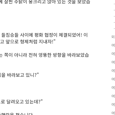
에 살찐 수탉이 웅크리고 앉아 있는 것을 보았습
과 들짐승들 사이에 평화 협정이 체결되었어! 이
외
고 앞으로 형제처럼 지내자!"
여
여
는 쪽이 아니라 전혀 엉뚱한 방향을 바라보았습
여
여
쪽을 바라보고 있니?"
여
여
여
으로 달려오고 있는데?"
여
여
줄행랑을 쳤습니다.