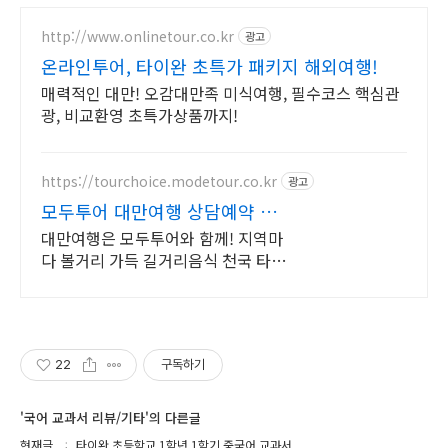
http://www.onlinetour.co.kr
광고
온라인투어, 타이완 초특가 패키지 해외여행!
매력적인 대만! 오감대만족 미식여행, 필수코스 핵심관
광, 비교환영 초특가상품까지!
https://tourchoice.modetour.co.kr
광고
모두투어 대만여행 상담예약 대
만여행의 모든것! 모두투어
대만여행은 모두투어와 함께! 지역마
다 볼거리 가득 길거리음식 천국 타이
완 속으로 오직 그대~만! 타이페이,야
류,지우펀 ,가오슝 등 지역마다 다채
로운 볼거리 천국
22
구독하기
'국어 교과서 리뷰/기타'의 다른글
현재글
타이완 초등학교 1학년 1학기 중국어 교과서