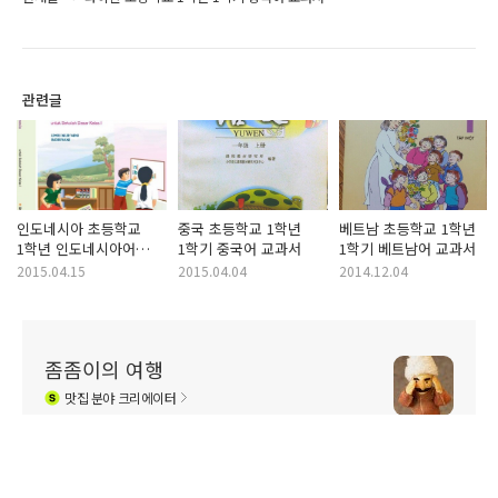
관련글
인도네시아 초등학교
중국 초등학교 1학년
베트남 초등학교 1학년
1학년 인도네시아어
1학기 중국어 교과서
1학기 베트남어 교과서
교과서
2015.04.15
2015.04.04
2014.12.04
좀좀이의 여행
맛집
분야 크리에이터
제 블로그 글을 퍼가는 것을 절대 허락하지 않습니
다. 불펌시 엄중대처할 것입니다.